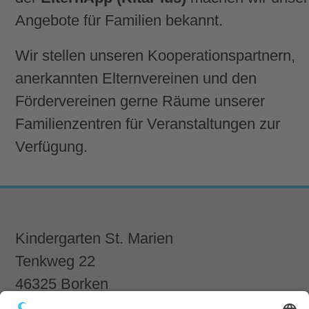
Angebote für Familien bekannt.
Wir stellen unseren Kooperationspartnern,
anerkannten Elternvereinen und den
Fördervereinen gerne Räume unserer
Familienzentren für Veranstaltungen zur
Verfügung.
Kindergarten St. Marien
Tenkweg 22
46325 Borken
Tel.:
02872 2912